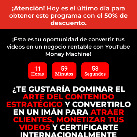
¡Atención!
Hoy es el último día para
obtener este programa con el
50% de
descuento.
¡Esta es tu oportunidad de convertir tus
videos en un negocio rentable con YouTube
Money Machine!
11
59
52
Horas
Minutos
Segundos
¿TE GUSTARÍA DOMINAR EL
ARTE DEL CONTENIDO
ESTRATÉGICO
Y CONVERTIRLO
EN UN IMÁN PARA
ATRAER
CLIENTES, MONETIZAR TUS
VIDEOS
Y CERTIFICARTE
INTERNACIONALMENTE